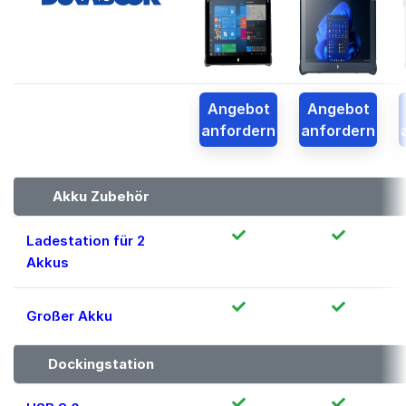
Angebot
Angebot
anfordern
anfordern
Akku Zubehör
Ladestation für 2
Akkus
Großer Akku
Dockingstation